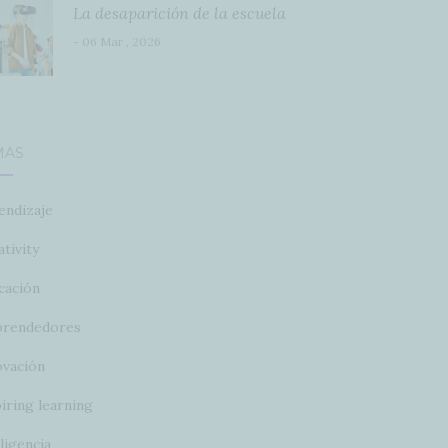
La desaparición de la escuela
- 06 Mar , 2026
MAS
endizaje
tivity
cación
rendedores
ovación
iring learning
ligencia