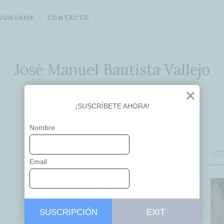
GÚNTAME
CONTACTO
José Manuel Bautista Vallejo
Ideas que inspiran
Exit
¡SUSCRÍBETE AHORA!
Nombre
SO
Email
SUSCRIPCIÓN
EXIT