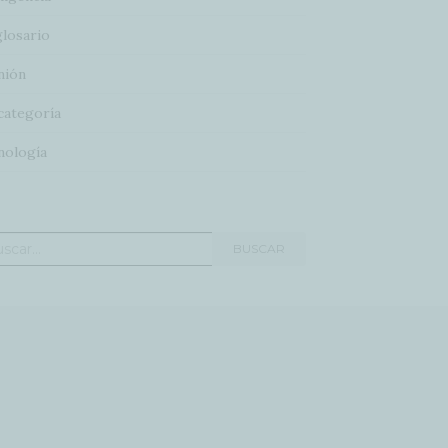
glosario
nión
categoría
nología
car:
BUSCAR