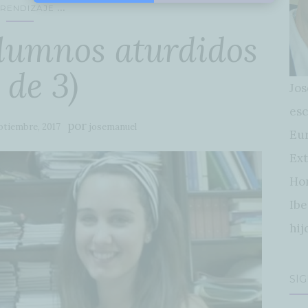
...
RENDIZAJE
alumnos aturdidos
 de 3)
Jos
esc
por
ptiembre, 2017
josemanuel
Eur
Ext
Hon
Ibe
hij
SÍ