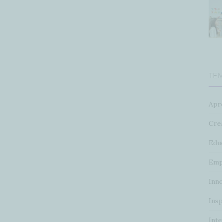
TE
Apr
Crea
Edu
Emp
Inn
Insp
Inte