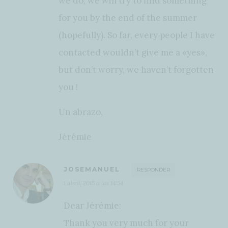
we do, we will try to find something
for you by the end of the summer
(hopefully). So far, every people I have
contacted wouldn’t give me a «yes»,
but don’t worry, we haven’t forgotten
you !
Un abrazo,
Jérémie
JOSEMANUEL
RESPONDER
1 abril, 2015 a las 14:54
Dear Jérémie:
Thank you very much for your