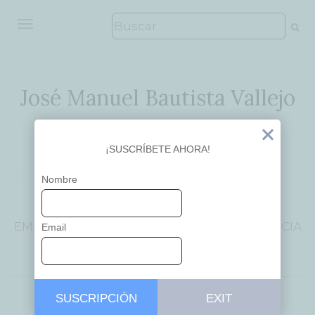
ALTERNAR NAVEGACIÓN
José Manuel Bautista Vallejo
Ideas que inspiran
Exit
¡SUSCRÍBETE AHORA!
Nombre
APRENDIZAJE
CREATIVITY
EDUCACIÓN
EMPRENDEDORES
INNOVACIÓN
INTELIGENCIA
Email
TECNOLOGÍA
SUSCRIPCIÓN
EXIT