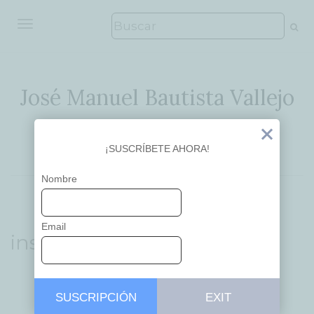
ALTERNAR NAVEGACIÓN
José Manuel Bautista Vallejo
Ideas que inspiran
Exit
¡SUSCRÍBETE AHORA!
Nombre
Email
instruction
SUSCRIPCIÓN
EXIT
EDUCACIÓN