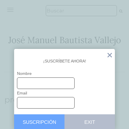
ALTERNAR NAVEGACIÓN
José Manuel Bautista Vallejo
Ideas que inspiran
Exit
¡SUSCRÍBETE AHORA!
Nombre
Email
projects
SUSCRIPCIÓN
EXIT
...
APRENDIZAJE