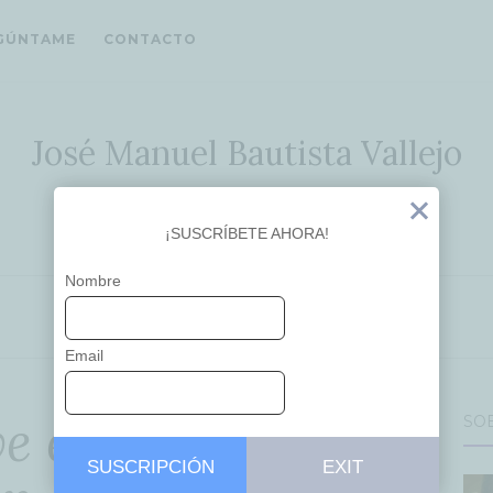
GÚNTAME
CONTACTO
José Manuel Bautista Vallejo
Ideas que inspiran
Exit
¡SUSCRÍBETE AHORA!
Nombre
APRENDIZAJE
EDUCACIÓN
Email
ve en Dinamarca,
SO
SUSCRIPCIÓN
EXIT