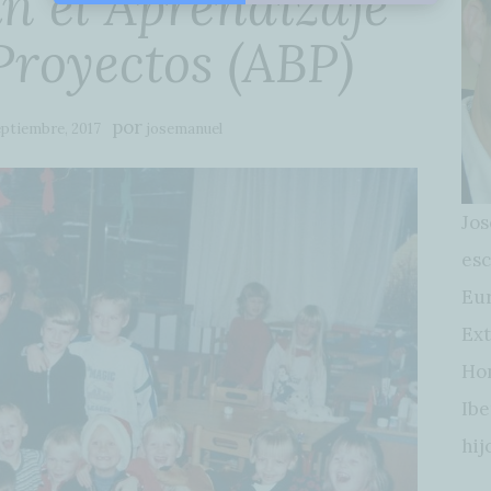
an el Aprendizaje
Proyectos (ABP)
por
eptiembre, 2017
josemanuel
Jos
esc
Eur
Ext
Hon
Ibe
hij