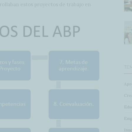
ollaban estos proyectos de trabajo en
TE
Apr
Crea
Edu
Emp
Inn