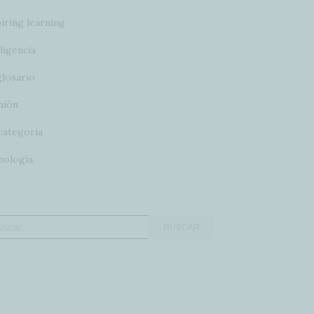
iring learning
ligencia
glosario
nión
categoría
nología
car:
BUSCAR