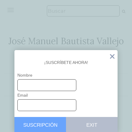
ALTERNAR NAVEGACIÓN
José Manuel Bautista Vallejo
Ideas que inspiran
Exit
¡SUSCRÍBETE AHORA!
Nombre
EDUCACIÓN
OPINIÓN
Email
Colegio Altair,
SUSCRIPCIÓN
EXIT