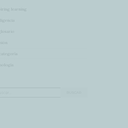
iring learning
ligencia
glosario
nión
categoría
nología
car:
BUSCAR