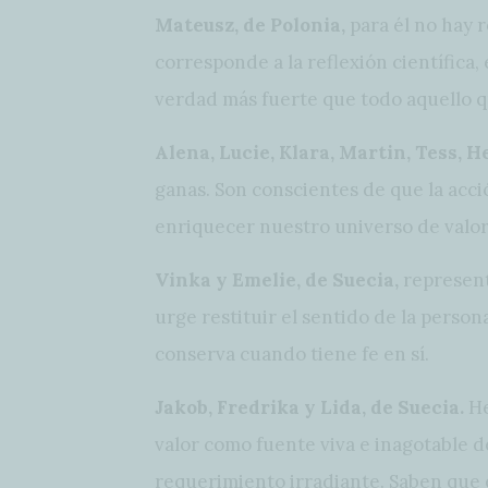
Mateusz, de Polonia,
para él no hay r
corresponde a la reflexión científica
verdad más fuerte que todo aquello q
Alena, Lucie, Klara, Martin, Tess, H
ganas. Son conscientes de que la acci
enriquecer nuestro universo de valor
Vinka y Emelie, de Suecia,
represent
urge restituir el sentido de la pers
conserva cuando tiene fe en sí.
Jakob, Fredrika y Lida, de Suecia.
He
valor como fuente viva e inagotable 
requerimiento irradiante. Saben que e