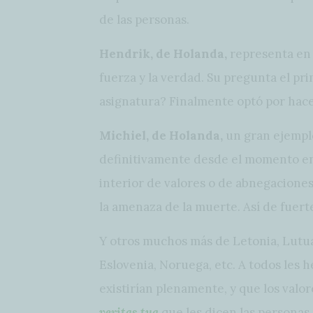
de las personas.
Hendrik, de Holanda,
representa en 
fuerza y la verdad. Su pregunta el pri
asignatura? Finalmente optó por hace
Michiel, de Holanda,
un gran ejemplo
definitivamente desde el momento e
interior de valores o de abnegaciones
la amenaza de la muerte. Así de fuert
Y otros muchos más de Letonia, Lutuan
Eslovenia, Noruega, etc. A todos les h
existirían plenamente, y que los valor
veritas tua
que les dicen las personas.