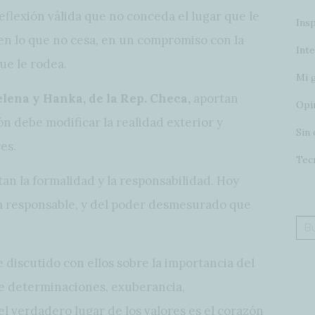
eflexión válida que no conceda el lugar que le
Insp
, en lo que no cesa, en un compromiso con la
Inte
ue le rodea.
Mi 
elena y Hanka, de la Rep. Checa,
aportan
Opi
ón debe modificar la realidad exterior y
Sin 
es.
Tec
an la formalidad y la responsabilidad. Hoy
ona responsable, y del poder desmesurado que
Bus
 discutido con ellos sobre la importancia del
de determinaciones, exuberancia,
l verdadero lugar de los valores es el corazón