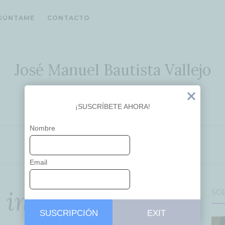
GÚNTAME
CONTACTO
José Manuel Bautista Vallejo
Ideas que inspiran
Exit
¡SUSCRÍBETE AHORA!
Nombre
EDUCACIÓN
Email
 internacionales
SO
SUSCRIPCIÓN
EXIT