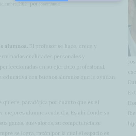
por
iciembre, 2012
josemanuel
es alumnos.
El profesor se hace, crece y
erminadas cualidades personales y
Jos
perfeccionadas en su ejercicio profesional,
esc
ón educativa con buenos alumnos que le ayudan
Eur
Ext
se quiere, paradójica por cuanto que es el
Hon
er mejores alumnos cada día. Es ahí donde su
Ibe
, sus ganas, sus valores, su competencia se
hij
mpre se logra, razón por la cual el espacio es