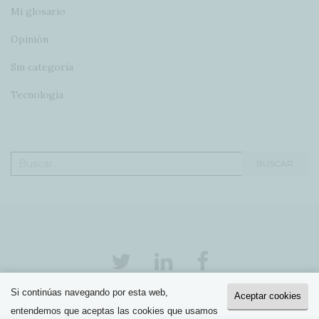
Mi glosario
Opinión
Sin categoría
Tecnología
Buscar:
BUSCAR
Si continúas navegando por esta web,
Aceptar cookies
Activello Tema por
Colorlib
Funciona con
WordPress
entendemos que aceptas las cookies que usamos