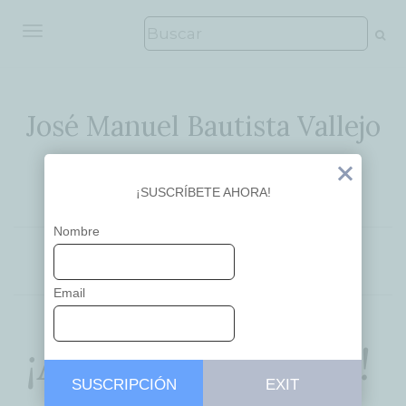
ALTERNAR NAVEGACIÓN
José Manuel Bautista Vallejo
Ideas que inspiran
Exit
¡SUSCRÍBETE AHORA!
Nombre
APRENDIZAJE
EMPRENDEDORES
Email
¡Atrévete a soñar!
SUSCRIPCIÓN
EXIT