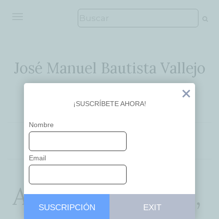
ALTERNAR NAVEGACIÓN
José Manuel Bautista Vallejo
Ideas que inspiran
Exit
¡SUSCRÍBETE AHORA!
Nombre
APRENDIZAJE
EDUCACIÓN
Email
Atentos, docentes,
SUSCRIPCIÓN
EXIT