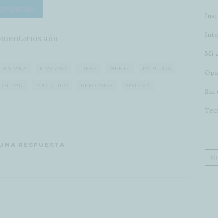
ompártelo
Insp
Inte
omentarios aún
Mi 
ESPAÑA
FRACASO
IDEAS
MENTE
PARTIDOS
Opi
TOTIPAR
PROTOTIPO
REFORMAS
SISTEMA
Sin 
Tec
 UNA RESPUESTA
Bus