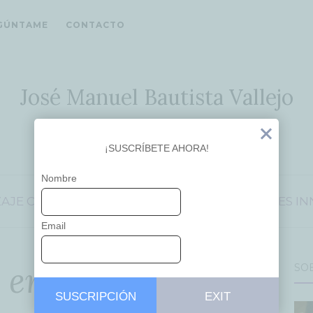
GÚNTAME
CONTACTO
José Manuel Bautista Vallejo
Ideas que inspiran
Exit
¡SUSCRÍBETE AHORA!
Nombre
ZAJE
CREATIVITY
EDUCACIÓN
EMPRENDEDORES
IN
Email
r en educación
SO
SUSCRIPCIÓN
EXIT