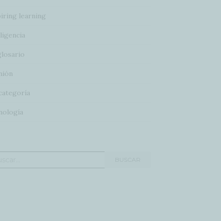
iring learning
ligencia
glosario
nión
categoría
nología
car:
BUSCAR