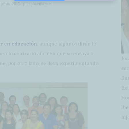
por
4 junio, 2015
josemanuel
ar en educación
, aunque algunos dirán lo
nen lo contrario afirmen que se ensaya o
Jos
e, por otro lado, se lleva experimentando
esc
Eur
Ext
Hon
Ibe
hij