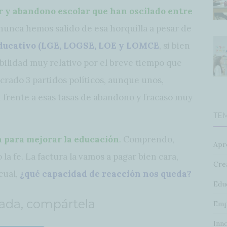
ar y abandono escolar que han oscilado entre
nunca hemos salido de esa horquilla a pesar de
educativo (LGE, LOGSE, LOE y LOMCE
, si bien
bilidad muy relativo por el breve tiempo que
ucrado 3 partidos políticos, aunque unos,
 frente a esas tasas de abandono y fracaso muy
TE
ca para mejorar la educación
.
Comprendo,
Apr
la fe. La factura la vamos a pagar bien cara,
Crea
cual,
¿qué capacidad de reacción nos queda?
Edu
rada, compártela
Emp
Inn