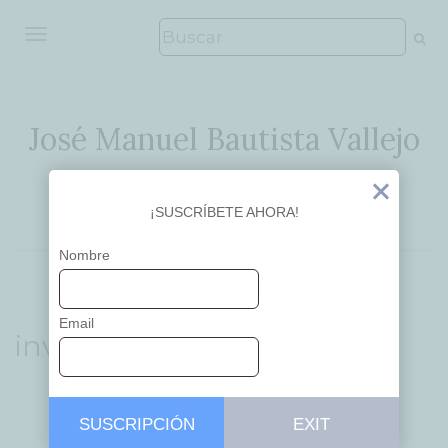
ALTERNAR NAVEGACIÓN
José Manuel Bautista Vallejo
Ideas que inspiran
Exit
¡SUSCRÍBETE AHORA!
Nombre
Email
investigación
SUSCRIPCIÓN
EXIT
...
APRENDIZAJE