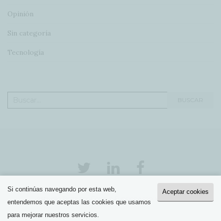
Opinión
Sin categoría
Tecnología
Buscar:
BUSCAR
Si continúas navegando por esta web,
Aceptar cookies
Activello Tema por
Colorlib
Funciona con
WordPress
entendemos que aceptas las cookies que usamos
para mejorar nuestros servicios.