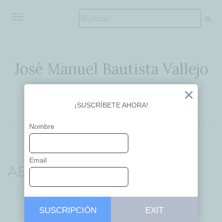
ALTERNAR NAVEGACIÓN
José Manuel Bautista Vallejo
Ideas que inspiran
Exit
¡SUSCRÍBETE AHORA!
Nombre
Email
ABP
SUSCRIPCIÓN
EXIT
...
APRENDIZAJE