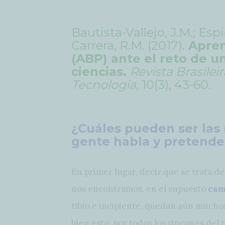
Bautista-Vallejo, J.M.; Es
Carrera, R.M. (2017).
Apren
(ABP) ante el reto de 
ciencias.
Revista Brasilei
Tecnologia
, 10(3), 43-60
.
¿Cuáles pueden ser las 
gente habla y pretende
En primer lugar, decir que se trata 
nos encontramos, en el supuesto
cam
tibio e incipiente, quedan aún mucho
bien esto, por todos los rincones del