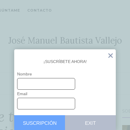
GÚNTAME
CONTACTO
José Manuel Bautista Vallejo
Ideas que inspiran
Exit
¡SUSCRÍBETE AHORA!
Nombre
APRENDIZAJE
EDUCACIÓN
Email
e trabajando el
SO
SUSCRIPCIÓN
EXIT