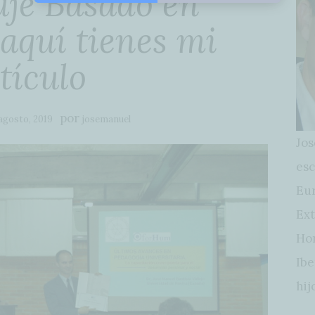
aje Basado en
 aquí tienes mi
tículo
por
agosto, 2019
josemanuel
Jos
esc
Eur
Ext
Hon
Ibe
hij