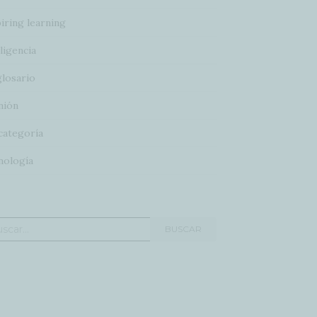
iring learning
ligencia
glosario
nión
categoría
nología
car:
BUSCAR