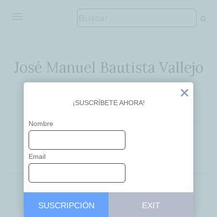
ALTERNAR NAVEGACIÓN
José Manuel Bautista Vallejo
Ideas que inspiran
Exit
¡SUSCRÍBETE AHORA!
Nombre
APRENDIZAJE
CREATIVITY
EDUCACIÓN
INNOVACIÓN
Email
Ganas de
SUSCRIPCIÓN
EXIT