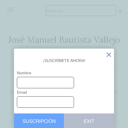
ALTERNAR NAVEGACIÓN
José Manuel Bautista Vallejo
Ideas que inspiran
Exit
¡SUSCRÍBETE AHORA!
Nombre
APRENDIZAJE
CREATIVITY
EDUCACIÓN
EMPRENDEDORES
INNOVACIÓN
INSPIRING
Email
LEARNING
INTELIGENCIA
OPINIÓN
SUSCRIPCIÓN
EXIT