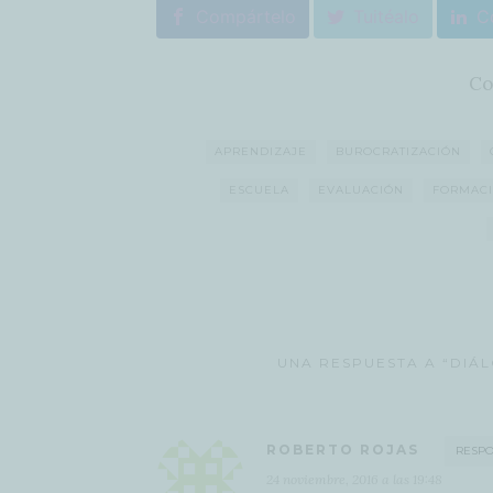
Compártelo
Tuitéalo
C
Co
APRENDIZAJE
BUROCRATIZACIÓN
ESCUELA
EVALUACIÓN
FORMAC
UNA RESPUESTA A “DIÁ
ROBERTO ROJAS
RESP
24 noviembre, 2016 a las 19:48