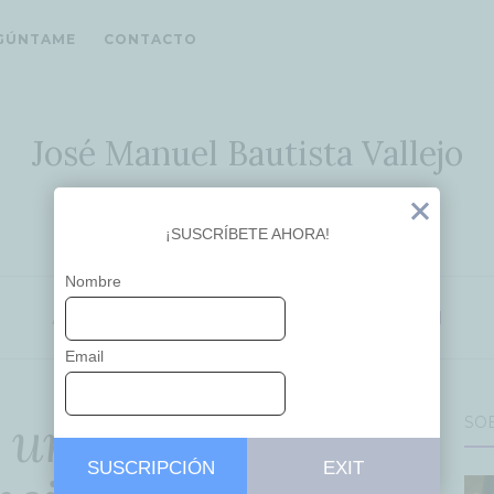
GÚNTAME
CONTACTO
José Manuel Bautista Vallejo
Ideas que inspiran
Exit
¡SUSCRÍBETE AHORA!
Nombre
APRENDIZAJE
EDUCACIÓN
INNOVACIÓN
Email
r una educación
SO
SUSCRIPCIÓN
EXIT