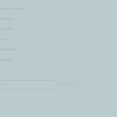
iring learning
ligencia
glosario
nión
categoría
nología
car:
BUSCAR