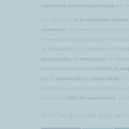
educación más personalizada
son de
Por otro lado,
el profesorado culmina
alumnado
. Ambos son las piezas clav
tienen que reinterpretarse en el inicio
su
formación
, los contenidos de la m
necesidade
s, la
evaluación
de mismo
poseer más certeros
criterios de me
por la
innovación y creatividad
, et
de mejora en un escenario presente
sentido de
falta de motivación
, y t
Si te ha gustado esta ent