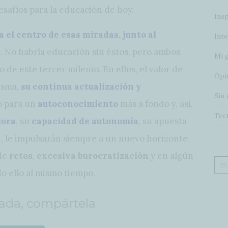
safíos para la educación de hoy.
Insp
 el centro de esas miradas, junto al
Inte
e. No habría educación sin éstos, pero ambos
Mi 
 de este tercer milenio. En ellos, el valor de
Opi
isma,
su continua actualización y
Sin 
 para un
autoconocimiento
más a fondo y, así,
Tec
jora
, su
capacidad de autonomía
, su apuesta
c., le impulsarán siempre a un nuevo horizonte
 de
retos
,
excesiva burocratización
y en algún
Bus
odo ello al mismo tiempo.
rada, compártela