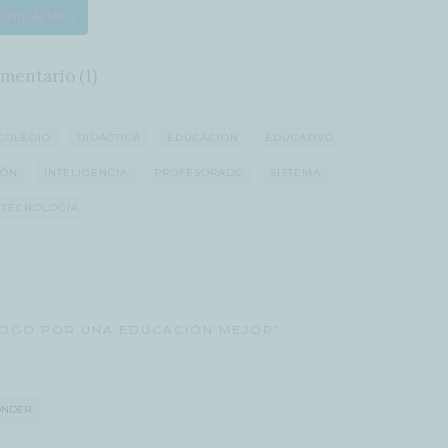
ompártelo
mentario (1)
COLEGIO
DIDÁCTICA
EDUCACIÓN
EDUCATIVO
IÓN
INTELIGENCIA
PROFESORADO
SISTEMA
TECNOLOGÍA
LOGO POR UNA EDUCACIÓN MEJOR”
ONDER