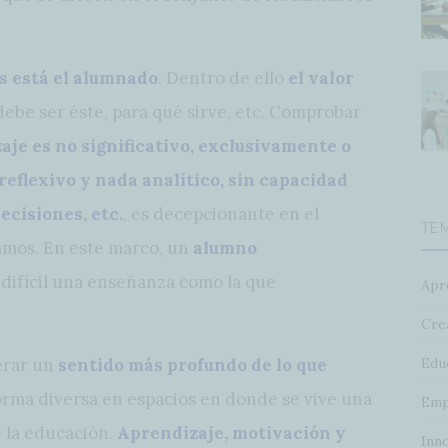
es está el alumnado
. Dentro de ello
el valor
debe ser éste, para qué sirve, etc. Comprobar
aje es no significativo, exclusivamente o
eflexivo y nada analítico, sin capacidad
ecisiones, etc.
, es decepcionante en el
TE
amos. En este marco, un
alumno
difícil una enseñanza como la que
Apr
Crea
Edu
erar un
sentido más profundo de lo que
forma diversa en espacios en donde se vive una
Emp
e la educación.
Aprendizaje, motivación y
Inn