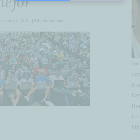
ejor
por
oviembre, 2016
josemanuel
Jos
esc
Eur
Ext
Hon
Ibe
hij