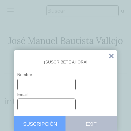
ALTERNAR NAVEGACIÓN
José Manuel Bautista Vallejo
Ideas que inspiran
Exit
¡SUSCRÍBETE AHORA!
Nombre
Email
inteligencia
SUSCRIPCIÓN
EXIT
...
APRENDIZAJE