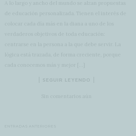
A lo largo y ancho del mundo se alzan propuestas
de educación personalizada. Tienen el interés de
colocar cada día más en la diana a uno de los
verdaderos objetivos de toda educación:
centrarse en la persona a la que debe servir. La
lógica está trazada, de forma creciente, porque
cada conocemos más y mejor […]
SEGUIR LEYENDO
Sin comentarios aún
NAVEGACIÓN
ENTRADAS ANTERIORES
DE