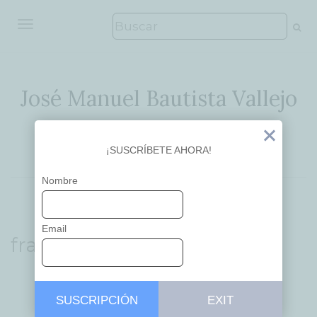
ALTERNAR NAVEGACIÓN
José Manuel Bautista Vallejo
Ideas que inspiran
Exit
¡SUSCRÍBETE AHORA!
Nombre
Email
fracaso escolar
SUSCRIPCIÓN
EXIT
EDUCACIÓN