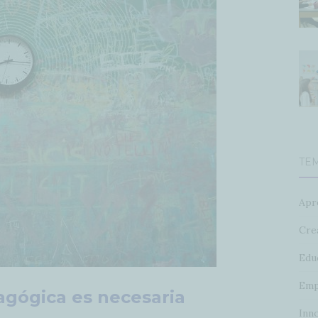
TE
Apr
Crea
Edu
Emp
agógica es necesaria
Inn