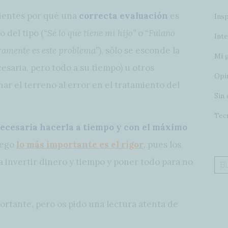
ientes por qué una
correcta evaluación
es
Insp
 del tipo (
“Sé lo que tiene mi hijo”
o
“Fulano
Inte
ramente es este problema”
), sólo se esconde la
Mi 
cesaria, pero todo a su tiempo) u otros
Opi
r el terreno al error en el tratamiento del
Sin 
Tec
ecesaria hacerla a tiempo y con el máximo
uego
lo más importante es el rigor
, pues los
 a invertir dinero y tiempo y poner todo para no
Bus
ortante, pero os pido una lectura atenta de