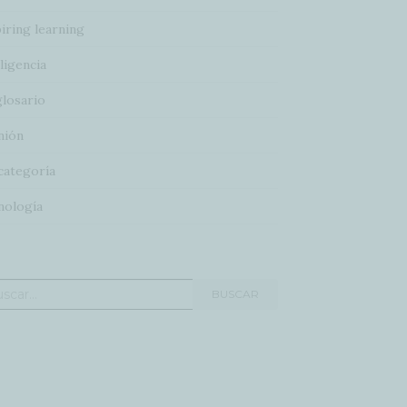
iring learning
ligencia
glosario
nión
categoría
nología
car:
BUSCAR