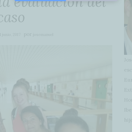
la evaluación del
caso
por
1 junio, 2017
josemanuel
Jos
esc
Eur
Ext
Hon
Ibe
hij