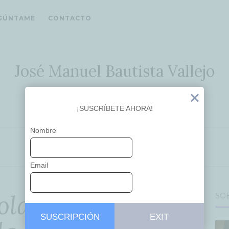
GÚNTAME
CONTACTO
José Manuel Bautista Vallejo
Ideas que inspiran
Exit
¡SUSCRÍBETE AHORA!
Nombre
EDUCACIÓN
Email
colar #4 – Por qué
SO
SUSCRIPCIÓN
EXIT