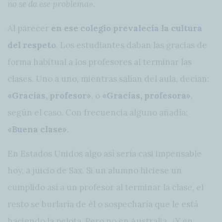
no se da ese problema».
Al parecer
en ese colegio prevalecía la cultura
del respeto
. Los estudiantes daban las gracias de
forma habitual a los profesores al terminar las
clases. Uno a uno, mientras salían del aula, decían:
«Gracias, profesor»
, o
«Gracias, profesora»
,
según el caso. Con frecuencia alguno añadía:
«Buena clase»
.
En Estados Unidos algo así sería casi impensable
hoy, a juicio de Sax. Si un alumno hiciese un
cumplido así a un profesor al terminar la clase, el
resto se burlaría de él o sospecharía que le está
haciendo la pelota. Pero no en Australia. ¿Y en