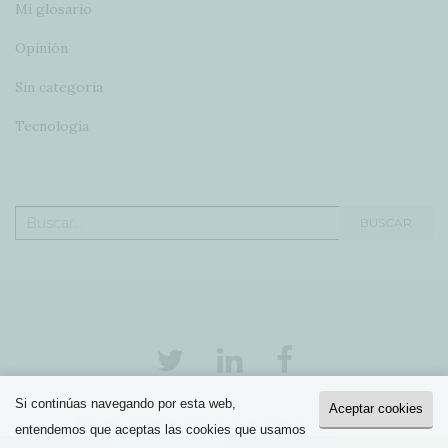
Mi glosario
Opinión
Sin categoría
Tecnología
Buscar:
BUSCAR
Si continúas navegando por esta web,
Aceptar cookies
Activello Tema por
Colorlib
Funciona con
WordPress
entendemos que aceptas las cookies que usamos