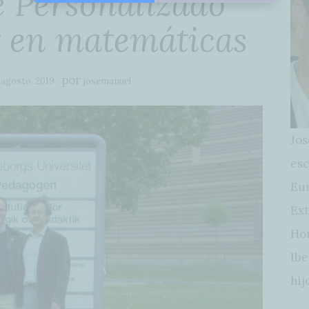
e Personalizado
r en matemáticas
por
 agosto, 2019
josemanuel
Jos
esc
Eur
Ext
Hon
Ibe
hij