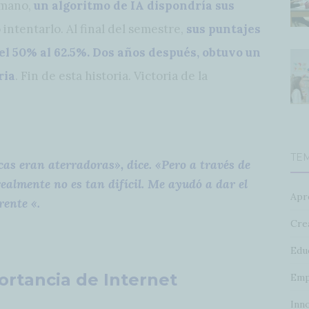
umano,
un algoritmo de IA dispondría sus
ó intentarlo. Al final del semestre,
sus puntajes
l 50% al 62.5%. Dos años después, obtuvo un
ria
. Fin de esta historia. Victoria de la
TE
as eran aterradoras», dice. «Pero a través de
realmente no es tan difícil. Me ayudó a dar el
Apr
rente «.
Crea
Edu
portancia de Internet
Emp
Inn