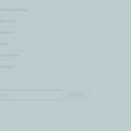
iring learning
ligencia
glosario
nión
categoría
nología
car:
BUSCAR