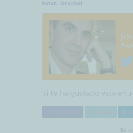
botón
.
¡Gracias!
Si te ha gustado esta ent
Compártelo
Tuitéalo
C
Sin c