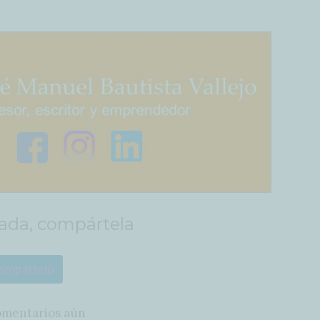
rada, compártela
ompártelo
omentarios aún