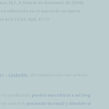
azo, M.J., & Duarte de Krummel, M. (2016).
 en educación en el marco de un nuevo
ica de la UCSA
,
3
(o1), 67-77.
e+
y
LinkedIn
, allí también está este artículo.
e voy publicando
puedes suscribirte a mi blog
.
o de esta web
poniendo tu email y dándole al