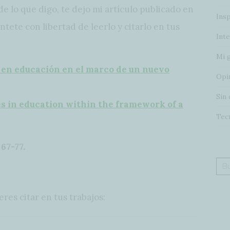
 lo que digo, te dejo mi artículo publicado en
Insp
ntete con libertad de leerlo y citarlo en tus
Inte
Mi 
 en educación en el marco de un nuevo
Opi
Sin 
s in education within the framework of a
Tec
 67-77.
Bus
eres citar en tus trabajos: