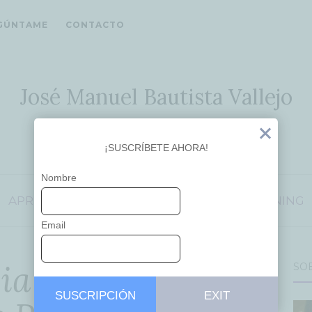
GÚNTAME
CONTACTO
José Manuel Bautista Vallejo
Ideas que inspiran
Exit
¡SUSCRÍBETE AHORA!
Nombre
APRENDIZAJE
EDUCACIÓN
INSPIRING LEARNING
Email
ia Artificial y
SO
SUSCRIPCIÓN
EXIT