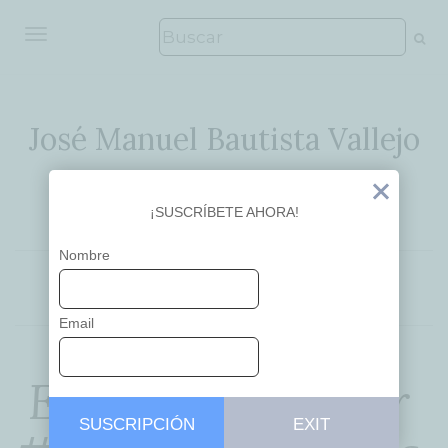
ALTERNAR NAVEGACIÓN
José Manuel Bautista Vallejo
Ideas que inspiran
Exit
¡SUSCRÍBETE AHORA!
Nombre
EDUCACIÓN
Email
El fracaso escolar
SUSCRIPCIÓN
EXIT