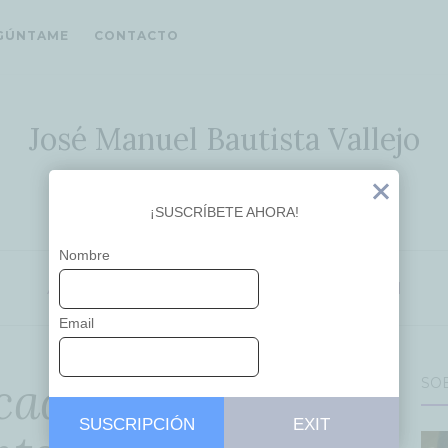
GÚNTAME
CONTACTO
José Manuel Bautista Vallejo
Ideas que inspiran
Exit
¡SUSCRÍBETE AHORA!
Nombre
APRENDIZAJE
EDUCACIÓN
INNOVACIÓN
Email
académico –
SO
SUSCRIPCIÓN
EXIT