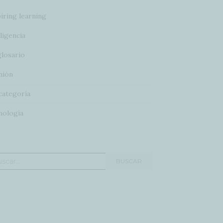
iring learning
ligencia
glosario
nión
categoría
nología
car:
BUSCAR