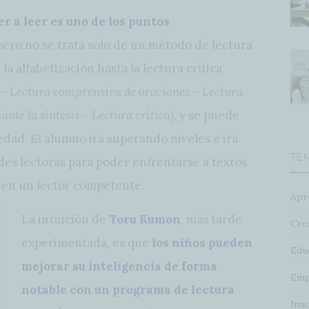
r a leer es uno de los puntos
 pero no se trata solo de un método de lectura
la alfabetización hasta la lectura crítica
a – Lectura comprensiva de oraciones – Lectura
nte la síntesis – Lectura crítica
), y se puede
edad. El alumno irá superando niveles e irá
TE
des lectoras para poder enfrentarse a textos
 en un lector competente.
Apr
La intuición de
Toru Kumon
, más tarde
Crea
experimentada, es que
los niños pueden
Edu
mejorar su inteligencia de forma
Emp
notable con un programa de lectura
Inn