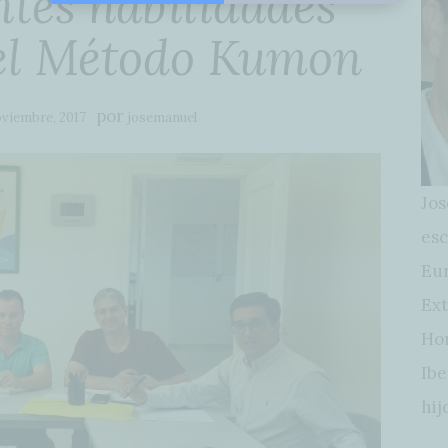
tes habilidades
 el Método Kumon
por
oviembre, 2017
josemanuel
Jos
esc
Eur
Ext
Hon
Ibe
hij