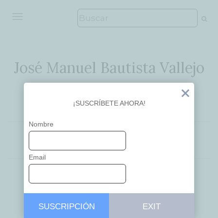
ALTERNAR NAVEGACIÓN
José Manuel Bautista Vallejo
Ideas que inspiran
Exit
¡SUSCRÍBETE AHORA!
Nombre
APRENDIZAJE
EDUCACIÓN
Email
Atenta familia,
SUSCRIPCIÓN
EXIT