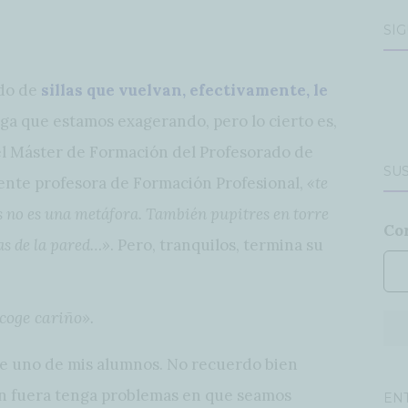
SÍ
ndo de
sillas que vuelvan, efectivamente, le
iga que estamos exagerando, pero lo cierto es,
l Máster de Formación del Profesorado de
SUS
ente profesora de Formación Profesional,
«te
as no es una metáfora. También pupitres en torre
Co
das de la pared…»
. Pero, tranquilos, termina su
 coge cariño».
de uno de mis alumnos. No recuerdo bien
en fuera tenga problemas en que seamos
EN