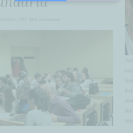
undaria
por
oviembre, 2019
josemanuel
Jos
esc
Eur
Ext
Hon
Ibe
hij