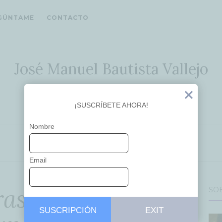
GÚNTAME
CONTACTO
José Manuel Bautista Vallejo
Ideas que inspiran
Exit
¡SUSCRÍBETE AHORA!
Nombre
APRENDIZAJE
EDUCACIÓN
Email
oras en Educación
SO
SUSCRIPCIÓN
EXIT