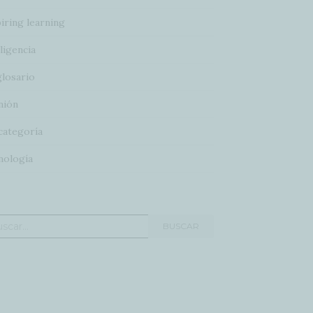
iring learning
ligencia
glosario
nión
categoría
nología
car:
BUSCAR